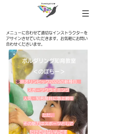
個人の方向けサービス
メニューに合わせて適切なインストラクターを
アサインさせていただきます。お気軽にお問い
合わせくださいませ。
ボルダリング知育教室
​＜のぼちー＞
​
東京オリンピック2020の新種目、
スポーツクライミング
​人気・知名度共に急上昇中
ただ、
その魅力はスポーツとして
だけではないんです