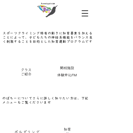
のぼちーとは？
スポーツクライミング特有の動きに知育要素を加える
ことによって、子どもたちの神経系機能をバランス良
く刺激することを目的とした知育運動プログラムです
開校施設
クラス
ご紹介
​体験申込FM
のぼちーについてさらに詳しく知りたい方は、下記
メニューもご覧くださいませ
知育
ボルダリング